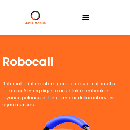
Robocall
Robocall adalah sistem panggilan suara otomatis
berbasis AI yang digunakan untuk memberikan
layanan pelanggan tanpa memerlukan intervensi
agen manusia.