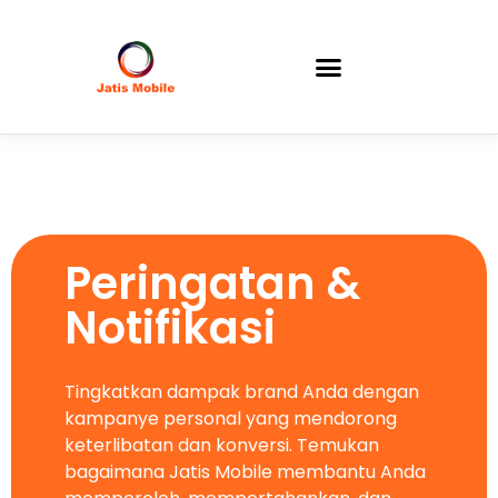
Peringatan &
Notifikasi
Tingkatkan dampak brand Anda dengan
kampanye personal yang mendorong
keterlibatan dan konversi. Temukan
bagaimana Jatis Mobile membantu Anda