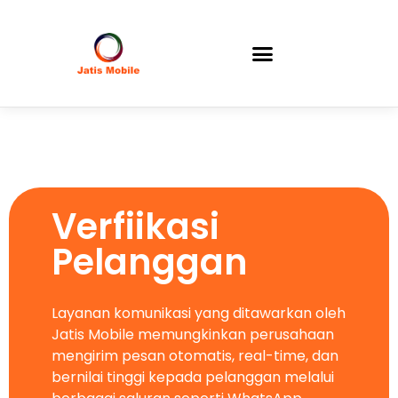
Verfiikasi
Pelanggan
Layanan komunikasi yang ditawarkan oleh
Jatis Mobile memungkinkan perusahaan
mengirim pesan otomatis, real-time, dan
bernilai tinggi kepada pelanggan melalui