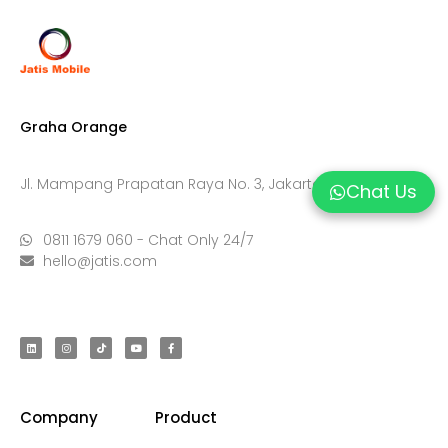
Graha Orange
Jl. Mampang Prapatan Raya No. 3, Jakarta Selatan 12790
Chat Us
0811 1679 060 - Chat Only 24/7
hello@jatis.com
Company
Product