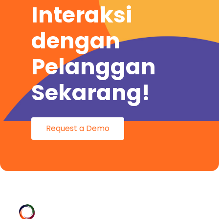
Interaksi
dengan
Pelanggan
Sekarang!
Request a Demo