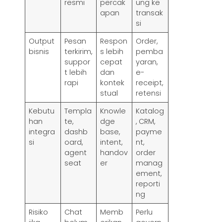
resmi
percak
ung ke
apan
transak
si
Output
Pesan
Respon
Order,
bisnis
terkirim,
s lebih
pemba
suppor
cepat
yaran,
t lebih
dan
e-
rapi
kontek
receipt,
stual
retensi
Kebutu
Templa
Knowle
Katalog
han
te,
dge
, CRM,
integra
dashb
base,
payme
si
oard,
intent,
nt,
agent
handov
order
seat
er
manag
ement,
reporti
ng
Risiko
Chat
Memb
Perlu