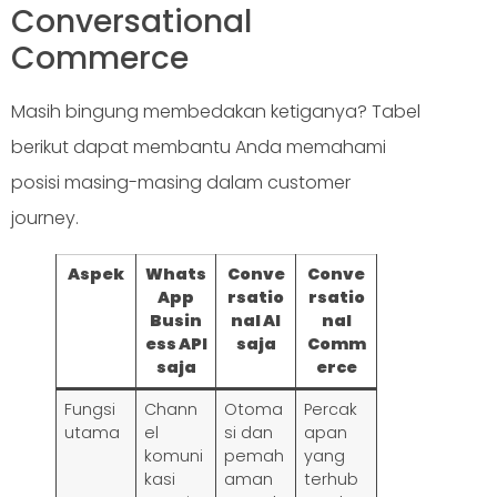
Conversational
Commerce
Masih bingung membedakan ketiganya? Tabel
berikut dapat membantu Anda memahami
posisi masing-masing dalam customer
journey.
Aspek
Whats
Conve
Conve
App
rsatio
rsatio
Busin
nal AI
nal
ess API
saja
Comm
saja
erce
Fungsi
Chann
Otoma
Percak
utama
el
si dan
apan
komuni
pemah
yang
kasi
aman
terhub