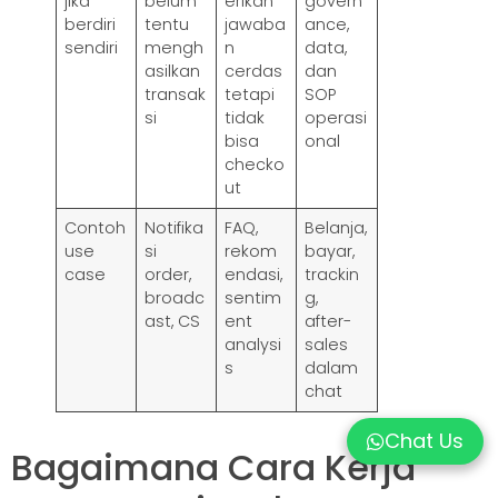
jika
belum
erikan
govern
berdiri
tentu
jawaba
ance,
sendiri
mengh
n
data,
asilkan
cerdas
dan
transak
tetapi
SOP
si
tidak
operasi
bisa
onal
checko
ut
Contoh
Notifika
FAQ,
Belanja,
use
si
rekom
bayar,
case
order,
endasi,
trackin
broadc
sentim
g,
ast, CS
ent
after-
analysi
sales
s
dalam
chat
Chat Us
Bagaimana Cara Kerja