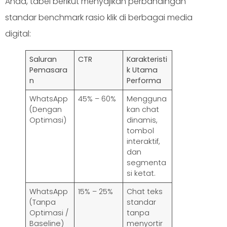
Anda, tabel berikut menyajikan perbandingan
standar benchmark rasio klik di berbagai media
digital:
Saluran
CTR
Karakteristi
Pemasara
k Utama
n
Performa
WhatsApp
45% – 60%
Mengguna
(Dengan
kan chat
Optimasi)
dinamis,
tombol
interaktif,
dan
segmenta
si ketat.
WhatsApp
15% – 25%
Chat teks
(Tanpa
standar
Optimasi /
tanpa
Baseline)
menyortir