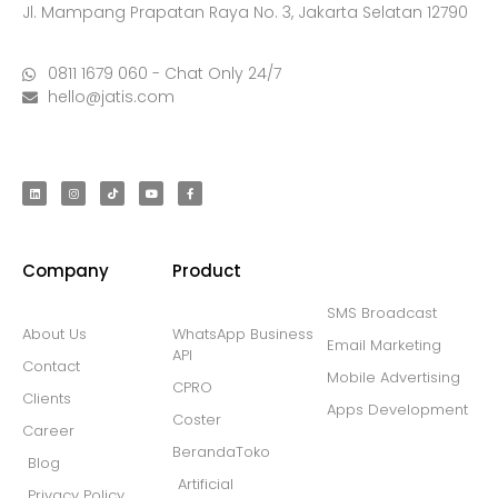
Jl. Mampang Prapatan Raya No. 3, Jakarta Selatan 12790
0811 1679 060 - Chat Only 24/7
hello@jatis.com
Company
Product
SMS Broadcast
About Us
WhatsApp Business
Email Marketing
API
Contact
Mobile Advertising
CPRO
Clients
Apps Development
Coster
Career
BerandaToko
Blog
Artificial
Privacy Policy