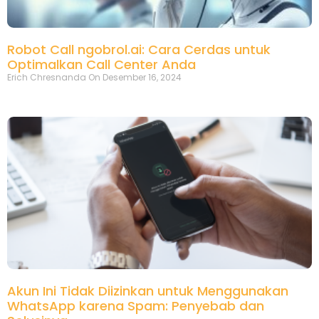
Robot Call ngobrol.ai: Cara Cerdas untuk
Optimalkan Call Center Anda
Erich Chresnanda
Desember 16, 2024
Akun Ini Tidak Diizinkan untuk Menggunakan
WhatsApp karena Spam: Penyebab dan