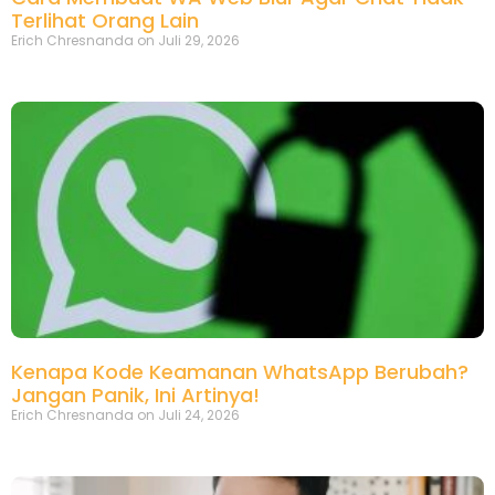
Terlihat Orang Lain
Erich Chresnanda
Juli 29, 2026
Kenapa Kode Keamanan WhatsApp Berubah?
Jangan Panik, Ini Artinya!
Erich Chresnanda
Juli 24, 2026