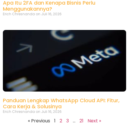
Apa Itu 2FA dan Kenapa Bisnis Perlu
Menggunakannya?
Erich Chresnanda
Juli 16, 2026
Panduan Lengkap WhatsApp Cloud API: Fitur,
Cara Kerja & Solusinya
Erich Chresnanda
Juli 16, 2026
« Previous
1
2
3
…
21
Next »