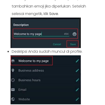
tambahkan emoji jika diperlukan. Setelah
selesai mengetik, klik
Save
.
Deskripsi Anda sudah muncul di profile.