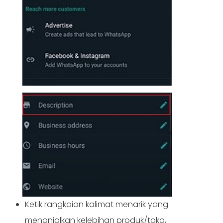
Ketik rangkaian kalimat menarik yang
menonjolkan kelebihan produk/toko,