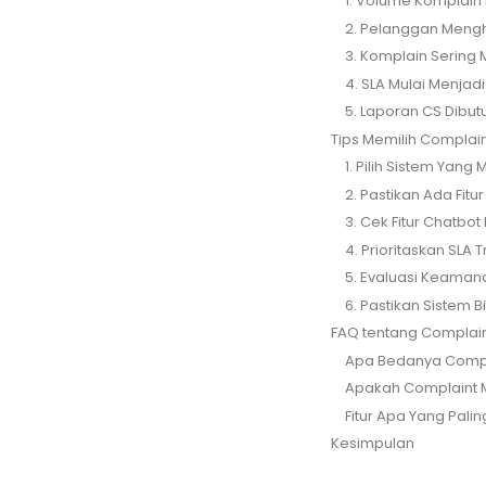
1. Volume Komplain M
2. Pelanggan Mengh
3. Komplain Sering 
4. SLA Mulai Menjadi
5. Laporan CS Dibut
Tips Memilih Compla
1. Pilih Sistem Ya
2. Pastikan Ada Fit
3. Cek Fitur Chatb
4. Prioritaskan SLA 
5. Evaluasi Keaman
6. Pastikan Sistem B
FAQ tentang Complai
Apa Bedanya Comp
Apakah Complaint 
Fitur Apa Yang Pal
Kesimpulan