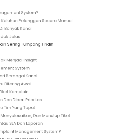
anagement System?
 Keluhan Pelanggan Secara Manual
 Di Banyak Kanal
idak Jelas
ain Sering Tumpang Tindih
dak Menjadi Insight
gement System
ari Berbagai Kanal
 Filtering Awal
Tiket Komplain
n Dan Diberi Prioritas
 Ke Tim Yang Tepat
 Menyelesaikan, Dan Menutup Tiket
ntau SLA Dan Laporan
Complaint Management System?