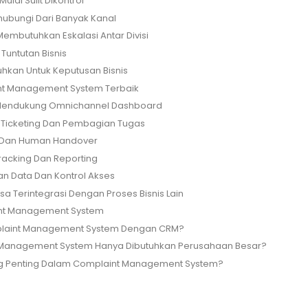
ulai Sulit Dikontrol
ubungi Dari Banyak Kanal
Membutuhkan Eskalasi Antar Divisi
 Tuntutan Bisnis
uhkan Untuk Keputusan Bisnis
int Management System Terbaik
ng Mendukung Omnichannel Dashboard
ur Ticketing Dan Pembagian Tugas
ot Dan Human Handover
Tracking Dan Reporting
an Data Dan Kontrol Akses
isa Terintegrasi Dengan Proses Bisnis Lain
nt Management System
laint Management System Dengan CRM?
Management System Hanya Dibutuhkan Perusahaan Besar?
ing Penting Dalam Complaint Management System?