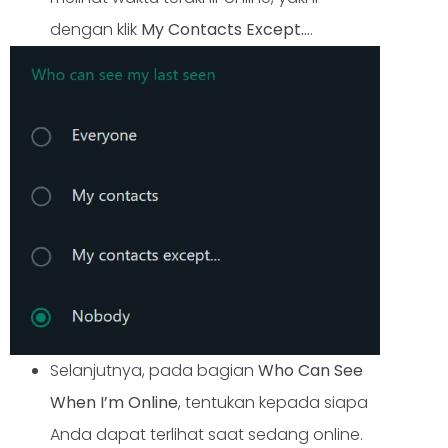
dengan klik
My Contacts Except…
.
Selanjutnya, pada bagian
Who Can See
When I’m Online
, tentukan kepada siapa
Anda dapat terlihat saat sedang online.