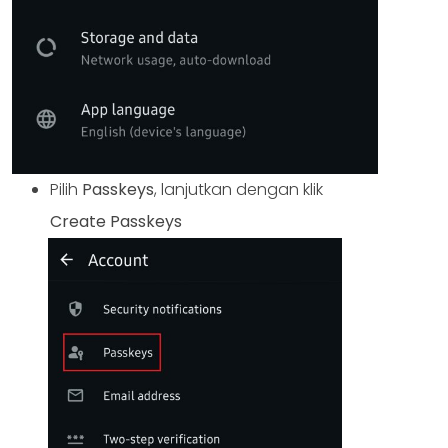
Pilih
Passkeys
, lanjutkan dengan klik
Create Passkeys