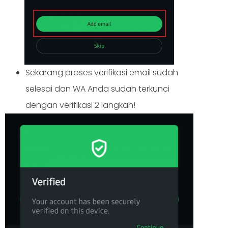
Sekarang proses verifikasi email sudah
selesai dan WA Anda sudah terkunci
dengan verifikasi 2 langkah!