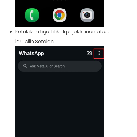
Ketuk ikon
tiga titik
di pojok kanan atas,
lalu pilih
Setelan
.