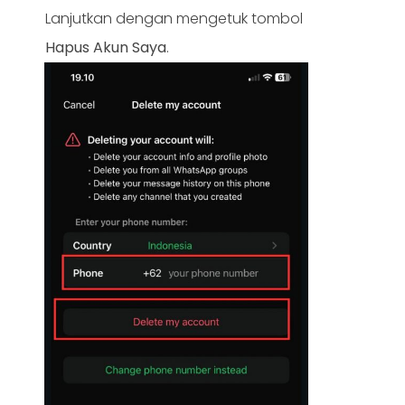
Lanjutkan dengan mengetuk tombol
Hapus Akun Saya
.