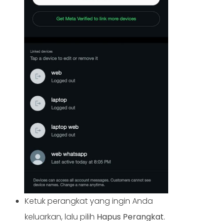
Ketuk perangkat yang ingin Anda
keluarkan, lalu pilih
Hapus Perangkat
.