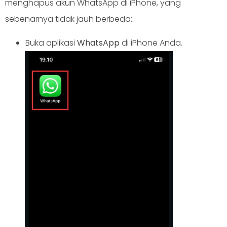
menghapus akun WhatsApp di iPhone, yang
sebenarnya tidak jauh berbeda::
Buka aplikasi
WhatsApp
di iPhone Anda.