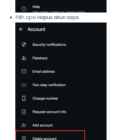
Pilih opsi
Hapus akun saya
.