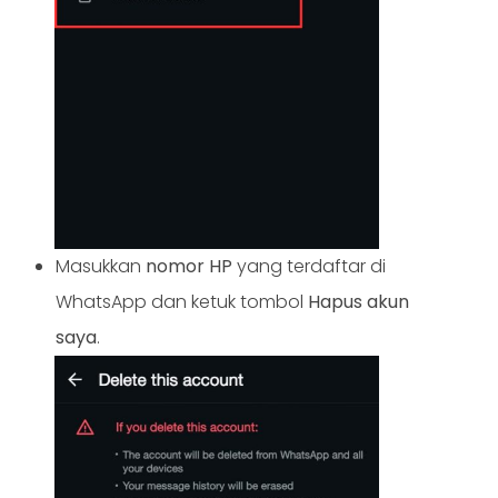
Masukkan
nomor HP
yang terdaftar di
WhatsApp dan ketuk tombol
Hapus akun
saya
.