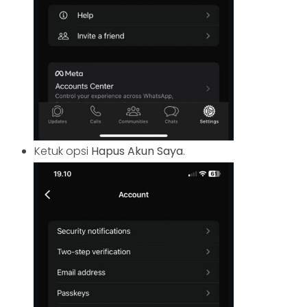
Ketuk opsi
Hapus Akun Saya
.