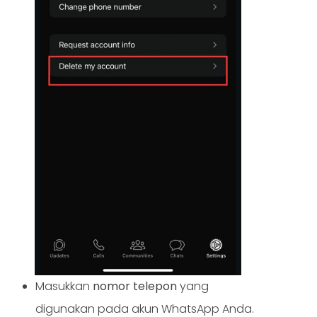
Masukkan
nomor telepon
yang
digunakan pada akun WhatsApp Anda.