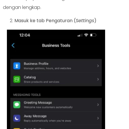
dengan lengkap.
Masuk ke tab Pengaturan (
Settings
)