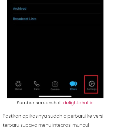
Sumber screenshot:
delightchat.io
Pastikan aplikasinya sudah diperbarui ke versi
terbaru supaya menu integrasi muncul