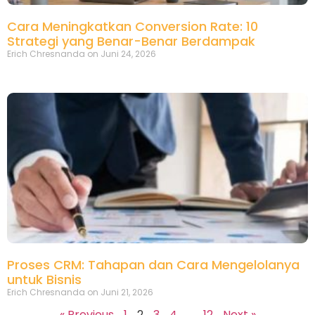
Cara Meningkatkan Conversion Rate: 10
Strategi yang Benar-Benar Berdampak
Erich Chresnanda
Juni 24, 2026
Proses CRM: Tahapan dan Cara Mengelolanya
untuk Bisnis
Erich Chresnanda
Juni 21, 2026
« Previous
1
2
3
4
…
12
Next »