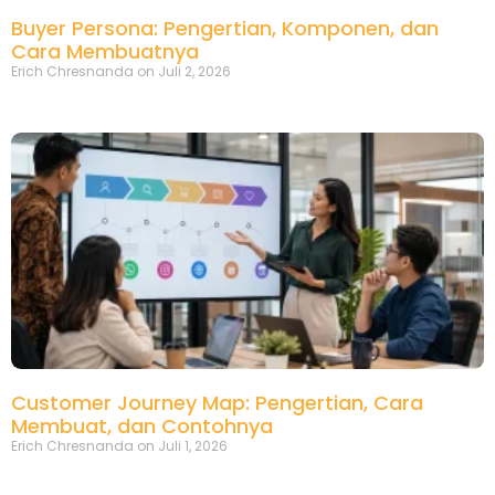
Buyer Persona: Pengertian, Komponen, dan
Cara Membuatnya
Erich Chresnanda
Juli 2, 2026
Customer Journey Map: Pengertian, Cara
Membuat, dan Contohnya
Erich Chresnanda
Juli 1, 2026