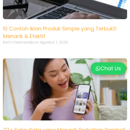
10 Contoh Iklan Produk Simple yang Terbukti
Menarik & Efektif
Erich Chresnanda
Agustus 7, 2026
Chat Us
77+ Kata-Kata yang Menarik Perhatian Pembeli: