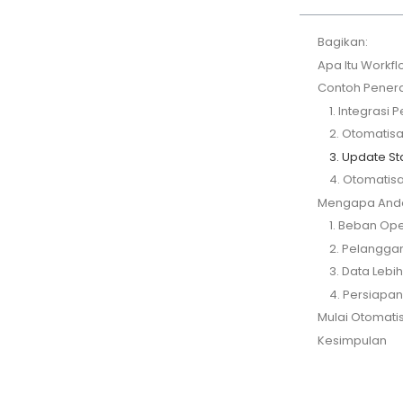
Bagikan:
Apa Itu Workfl
Contoh Penerap
1. Integrasi
2. Otomatis
3. Update S
4. Otomatisa
Mengapa Anda 
1. Beban Op
2. Pelangga
3. Data Lebi
4. Persiapan
Mulai Otomatis
Kesimpulan