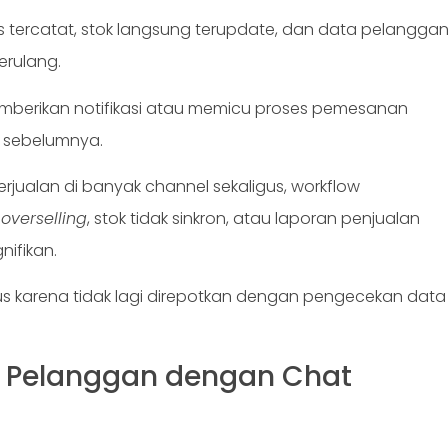
is tercatat, stok langsung terupdate, dan data pelangga
berulang.
memberikan notifikasi atau memicu proses pemesanan
n sebelumnya.
berjualan di banyak channel sekaligus, workflow
o
overselling
, stok tidak sinkron, atau laporan penjualan
nifikan.
kus karena tidak lagi direpotkan dengan pengecekan data
n Pelanggan dengan Chat