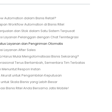
ow Automation dalam Bisnis Retail?
an Workflow Automation di Bisnis Ritel
 Penjualan dan Stok dalam Satu Sistem Terpusat
asi Layanan Pelanggan dengan Chat Terintegrasi
tatus Layanan dan Pengiriman Otomatis
si Layanan After Sales
Harus Mulai Mengotomatisasi Bisnis Sekarang?
erasional Terus Bertambah, Sementara Tim Terbatas
n Menuntut Respon Instan
h Akurat untuk Pengambilan Keputusan
 untuk Skala Bisnis yang Lebih Besar
asi Bisnis Ritel Anda Bersama Jatis Mobile!