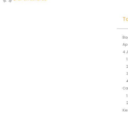
Ta
Ba
Ap
4 
1
2
3
4
Ca
1
2
Ke